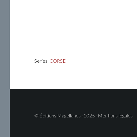
Series:
CORSE
© Éditions Magellanes · 2025 · Mentions légales