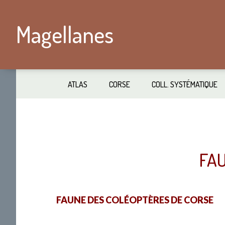
Passer
Skip
au
to
Magellanes
contenu
secondary
principal
navigation
ATLAS
CORSE
COLL. SYSTÉMATIQUE
FAU
FAUNE DES COLÉOPTÈRES DE CORSE