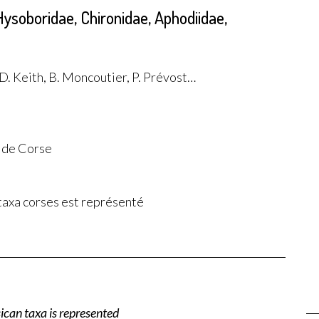
Hysoboridae, Chironidae, Aphodiidae,
 D. Keith, B. Moncoutier, P. Prévost…
 de Corse
taxa corses est représenté
can taxa is represented