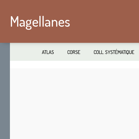
Passer
Skip
au
to
Magellanes
contenu
secondary
principal
navigation
ATLAS
CORSE
COLL. SYSTÉMATIQUE