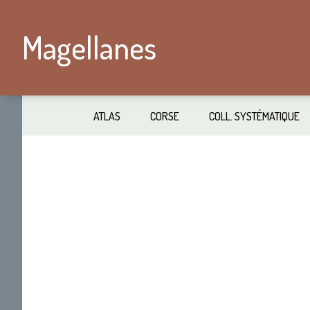
Passer
Skip
au
to
Magellanes
contenu
secondary
principal
navigation
ATLAS
CORSE
COLL. SYSTÉMATIQUE