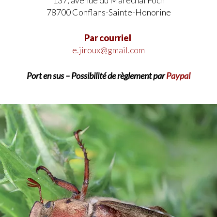
137, avenue du Maréchal Foch
78700 Conflans-Sainte-Honorine
Par courriel
e.jiroux@gmail.com
Port en sus – Possibilité de règlement par
Paypal