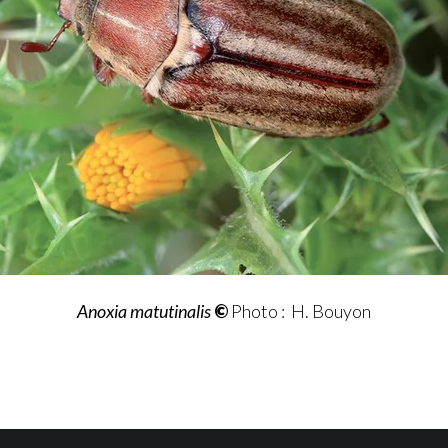
Anoxia
matutinalis
©
Photo : H. Bouyon