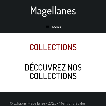
Passer
Magellanes
au
contenu
principal
Menu
COLLECTIONS
DÉCOUVREZ NOS
COLLECTIONS
© Éditions Magellanes · 2025 · Mentions légales