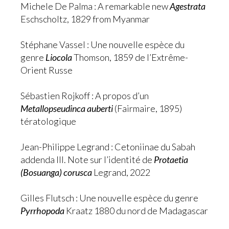
Michele De Palma : A remarkable new
Agestrata
Eschscholtz, 1829 from Myanmar
Stéphane Vassel : Une nouvelle espèce du
genre
Liocola
Thomson, 1859 de l’Extrême-
Orient Russe
Sébastien Rojkoff : A propos d’un
Metallopseudinca auberti
(Fairmaire, 1895)
tératologique
Jean-Philippe Legrand : Cetoniinae du Sabah
addenda III. Note sur l’identité de
Protaetia
(Bosuanga) corusca
Legrand, 2022
Gilles Flutsch : Une nouvelle espèce du genre
Pyrrhopoda
Kraatz 1880 du nord de Madagascar