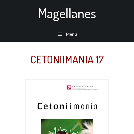
Passer
Magellanes
au
contenu
principal
Menu
CETONIIMANIA 17