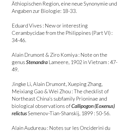
Äthiopischen Region, eine neue Synonymie und
Angaben zur Biologie: 18-33.
Eduard Vives : New or interesting
Cerambycidae from the Philippines (Part VI) :
34-46.
Alain Drumont & Ziro Komiya : Note on the
genus
Stenandra
Lameere, 1902 in Vietnam : 47-
49.
Jingke Li, Alain Drumont, Xueping Zhang,
Meixiang Gao & Wei Zhou : The checklist of
Northeast China’s subfamily Prioninae and
biological observations of
Callipogon (Eoxenus)
relictus
Semenov-Tian-Shanskij, 1899 : 50-56.
Alain Audureau : Notes sur les Onciderini du