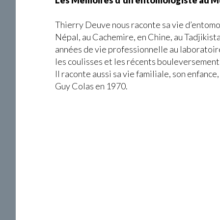
Les
Mémoires
d’un entomologiste au 
Thierry Deuve nous raconte sa vie d’entomo
Népal, au Cachemire, en Chine, au Tadjikistan
années de vie professionnelle au laboratoi
les coulisses et les récents bouleversement
Il raconte aussi sa vie familiale, son enfan
Guy Colas en 1970.