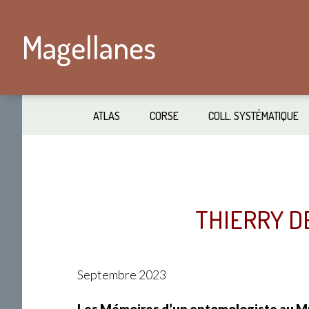
Passer
Skip
au
to
Magellanes
contenu
secondary
principal
navigation
ATLAS
CORSE
COLL. SYSTÉMATIQUE
THIERRY D
Septembre 2023