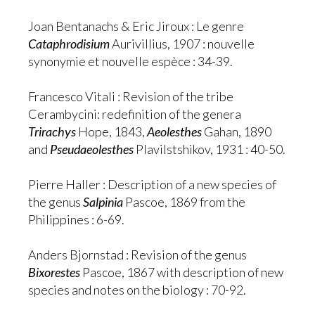
Joan Bentanachs & Eric Jiroux : Le genre
Cataphrodisium
Aurivillius, 1907 : nouvelle
synonymie et nouvelle espèce : 34-39.
Francesco Vitali : Revision of the tribe
Cerambycini: redefinition of the genera
Trirachys
Hope, 1843,
Aeolesthes
Gahan, 1890
and
Pseudaeolesthes
Plavilstshikov, 1931 : 40-50.
Pierre Haller : Description of a new species of
the genus
Salpinia
Pascoe, 1869 from the
Philippines : 6-69.
Anders Bjornstad : Revision of the genus
Bixorestes
Pascoe, 1867 with description of new
species and notes on the biology : 70-92.