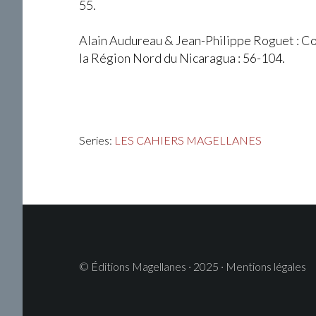
55.
Alain Audureau & Jean-Philippe Roguet : C
la Région Nord du Nicaragua : 56-104.
Series:
LES CAHIERS MAGELLANES
© Éditions Magellanes · 2025 · Mentions légales