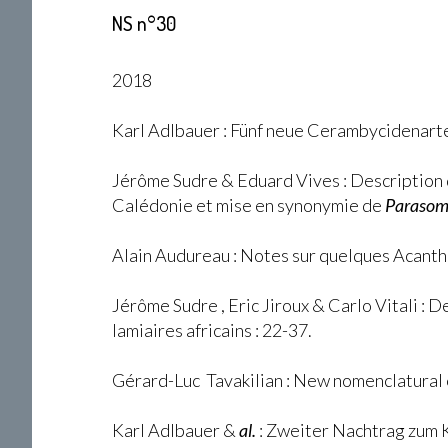
NS n°30
2018
Karl Adlbauer : Fünf neue Cerambycidenarten
Jérôme Sudre & Eduard Vives : Description
Calédonie et mise en synonymie de
Parasoma
Alain Audureau : Notes sur quelques Acantho
Jérôme Sudre , Eric Jiroux & Carlo Vitali :
lamiaires africains : 22-37.
Gérard-Luc Tavakilian : New nomenclatural 
Karl Adlbauer &
al.
: Zweiter Nachtrag zum K