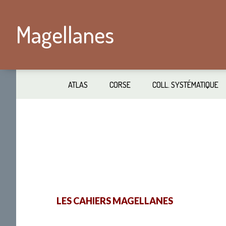
Passer
Skip
au
to
Magellanes
contenu
secondary
principal
navigation
ATLAS
CORSE
COLL. SYSTÉMATIQUE
LES CAHIERS MAGELLANES