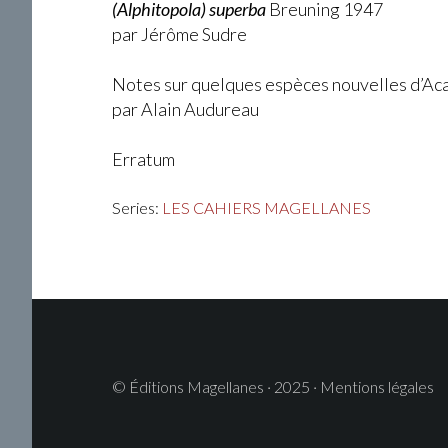
(Alphitopola) superba
Breuning 1947
par Jérôme Sudre
Notes sur quelques espèces nouvelles d’Aca
par Alain Audureau
Erratum
Series:
LES CAHIERS MAGELLANES
© Éditions Magellanes · 2025 · Mentions légales