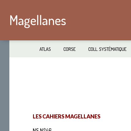
Passer
Skip
au
to
Magellanes
contenu
secondary
principal
navigation
ATLAS
CORSE
COLL. SYSTÉMATIQUE
LES CAHIERS MAGELLANES
NS N°46