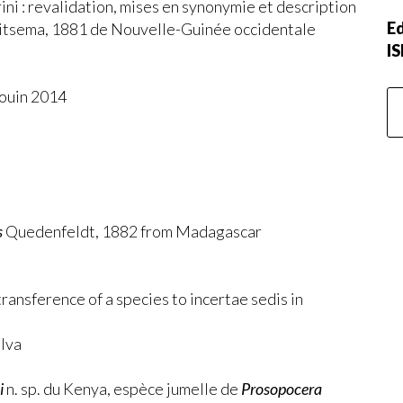
ni : revalidation, mises en synonymie et description
Ed
tsema, 1881 de Nouvelle-Guinée occidentale
I
ouin 2014
s
Quedenfeldt, 1882 from Madagascar
ansference of a species to incertae sedis in
ilva
i
n. sp. du Kenya, espèce jumelle de
Prosopocera