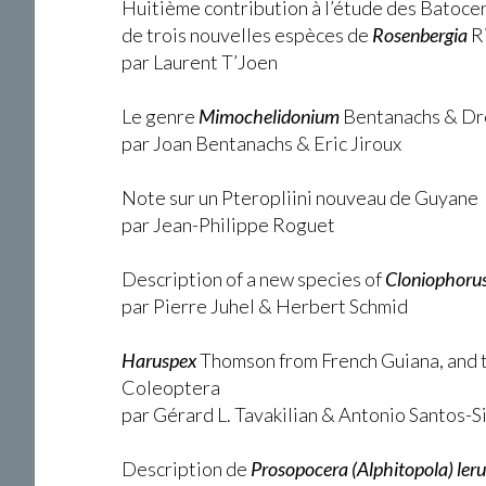
Huitième contribution à l’étude des Batoceri
de trois nouvelles espèces de
Rosenbergia
Ri
par Laurent T’Joen
Le genre
Mimochelidonium
Bentanachs & Dr
par Joan Bentanachs & Eric Jiroux
Note sur un Pteropliini nouveau de Guyane
par Jean-Philippe Roguet
Description of a new species of
Cloniophoru
par Pierre Juhel & Herbert Schmid
Haruspex
Thomson from French Guiana, and tr
Coleoptera
par Gérard L. Tavakilian & Antonio Santos-S
Description de
Prosopocera (Alphitopola) leru