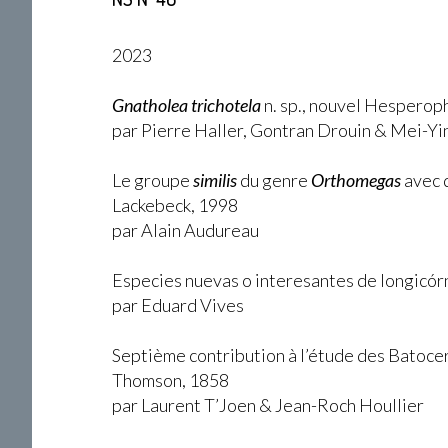
2023
Gnatholea trichotela
n. sp., nouvel Hesperoph
par Pierre Haller, Gontran Drouin & Mei-Yi
Le groupe
similis
du genre
Orthomegas
avec d
Lackebeck, 1998
par Alain Audureau
Especies nuevas o interesantes de longicórn
par Eduard Vives
Septième contribution à l’étude des Batoceri
Thomson, 1858
par Laurent T’Joen & Jean-Roch Houllier