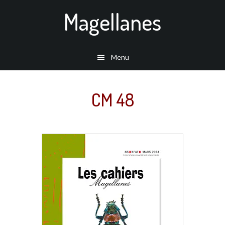
Passer
Magellanes
au
contenu
principal
Menu
CM 48