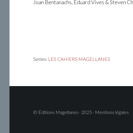
Joan Bentanachs, Eduard Vives & Steven C
Series:
LES CAHIERS MAGELLANES
© Éditions Magellanes · 2025 · Mentions légales