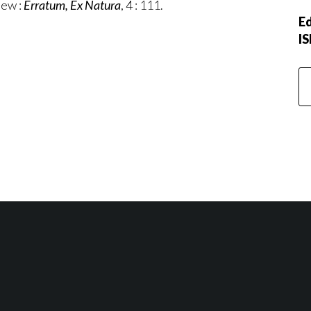
hew :
Erratum,
Ex Natura
, 4 : 111.
Ed
I