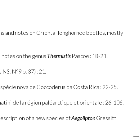
ns and notes on Oriental longhorned beetles, mostly
l notes on the genus
Thermistis
Pascoe : 18-21.
 NS. N°9 p. 37) : 21.
Espécie nova de Coccoderus da Costa Rica : 22-25.
tini de la région paléarctique et orientale : 26-106.
Description of a new species of
Aegolipton
Gressitt,