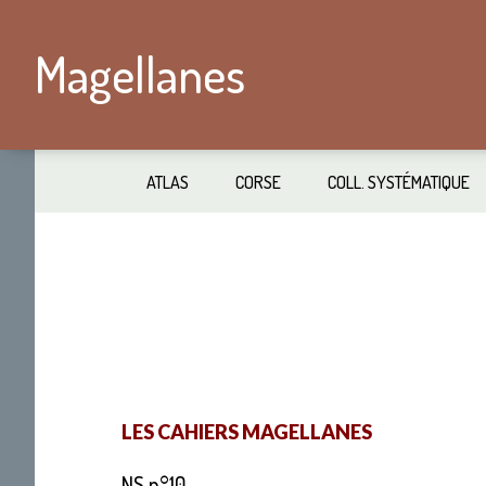
Passer
Skip
au
to
Magellanes
contenu
secondary
principal
navigation
ATLAS
CORSE
COLL. SYSTÉMATIQUE
LES CAHIERS MAGELLANES
NS n°10