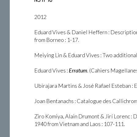
2012
Eduard Vives & Daniel Heffern : Descriptio
from Borneo : 1-17.
Meiying Lin & Eduard Vives : Two additiona
Eduard Vives :
Erratum
. (Cahiers Magellanes
Ubirajara Martins & José Rafael Esteban : 
Joan Bentanachs : Catalogue des Callichroma
Ziro Komiya, Alain Drumont & Jirí Lorenc : 
1940 from Vietnam and Laos : 107-111.