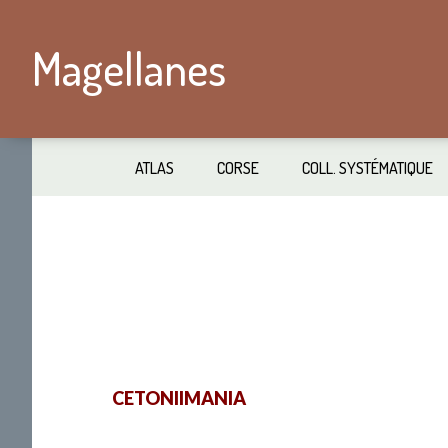
Passer
Skip
au
to
Magellanes
contenu
secondary
principal
navigation
ATLAS
CORSE
COLL. SYSTÉMATIQUE
CETONIIMANIA