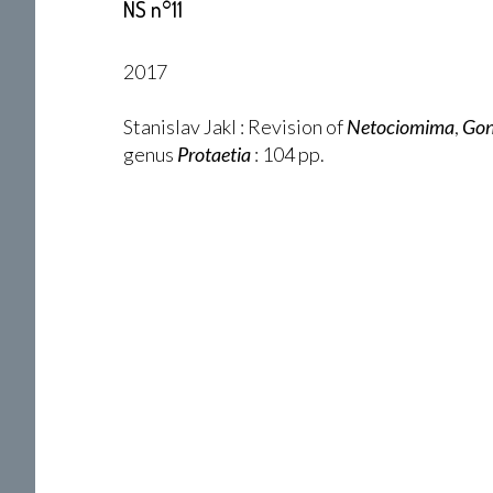
NS n°11
2017
Stanislav Jakl : Revision of
Netociomima
,
Gon
genus
Protaetia
: 104 pp.