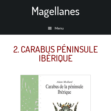
Passer
Magellanes
au
contenu
principal
Menu
2. CARABUS PÉNINSULE
IBÉRIQUE